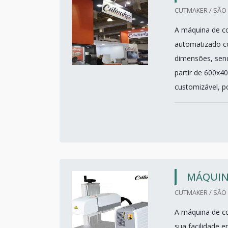
CUTMAKER / SÃO 
A máquina de co
automatizado co
dimensões, send
partir de 600x
customizável, pos
MÁQUINA
CUTMAKER / SÃO 
A máquina de co
sua facilidade e