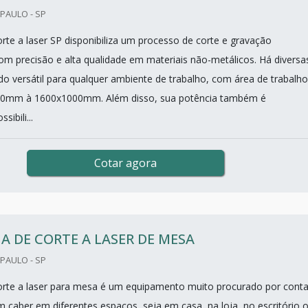
PAULO - SP
rte a laser SP disponibiliza um processo de corte e gravação
m precisão e alta qualidade em materiais não-metálicos. Há diversa
o versátil para qualquer ambiente de trabalho, com área de trabalho
400mm à 1600x1000mm. Além disso, sua potência também é
sibili...
Cotar agora
 DE CORTE A LASER DE MESA
PAULO - SP
rte a laser para mesa é um equipamento muito procurado por conta
m caber em diferentes espaços, seja em casa, na loja, no escritório 