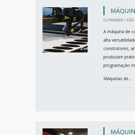
MÁQUINA
CUTMAKER / SÃO 
A máquina de co
alta versatilid
construtores, ar
produzam pratic
programação mu
Máquinas de...
MÁQUINA