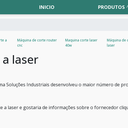
INICIO
PRODUTOS
te a
Máquina de corte router
Maquina corte laser
Máquina de c
cnc
40w
laser
a laser
ma Soluções Industriais desenvolveu o maior número de pr
e a laser e gostaria de informações sobre o fornecedor cli