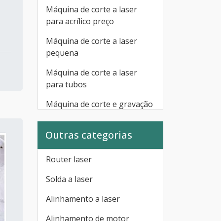
Máquina de corte a laser
para acrílico preço
Máquina de corte a laser
pequena
Máquina de corte a laser
para tubos
Máquina de corte e gravação
a laser
Outras categorias
Máquina de corte gravação a
laser para carimbos
Router laser
Máquina de corte a laser mdf
pequena preço
Solda a laser
Máquina de corte gravação a
Alinhamento a laser
laser portátil
Alinhamento de motor